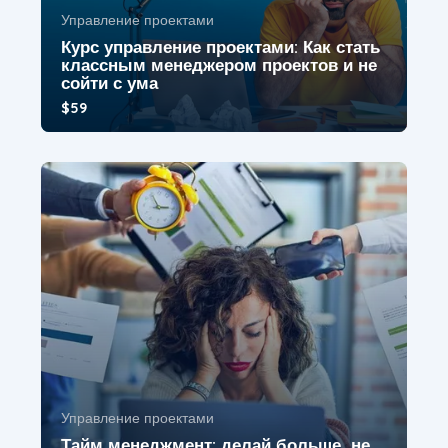
Управление проектами
Курс управление проектами: Как стать
классным менеджером проектов и не
сойти с ума
$59
Курс по управлению IT проектами предназначен
для проджект и продакт менеджеров
начинающего и...
4.8
Управление проектами
Тайм менеджмент: делай больше, не