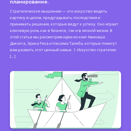
планирование.
Стратегическое мышление — это искусство видеть
картину в целом, предугадывать последствия и
принимать решения, которые ведут к успеху. Оно играет
ключевую роль как в бизнесе, так и в личной жизни. В
этой статье мы рассмотрим идеи из книг Авинаша
Диксита, Эрика Риса и Нассима Талеба, которые помогут
вам развить этот ценный навык. 1. Искусство стратегии:
[…]