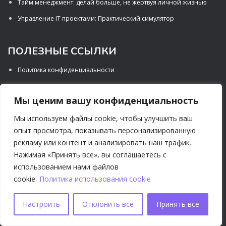
Тайм менеджмент: делай больше, не жертвуя личной жизнью
Управление IT проектами: Практический симулятор
ПОЛЕЗНЫЕ ССЫЛКИ
Политика конфиденциальности
Порядок предоставления услуги
Мы ценим вашу конфиденциальность
Правила процедуры возврата
Мы используем файлы cookie, чтобы улучшить ваш
опыт просмотра, показывать персонализированную
СОЦИАЛЬНЫЕ СЕТИ
рекламу или контент и анализировать наш трафик.
Нажимая «Принять все», вы соглашаетесь с
использованием нами файлов
cookie.
Политика использования cookie
Настроить
Отклонить все
Принять все
Сделано в Cursomania 2024